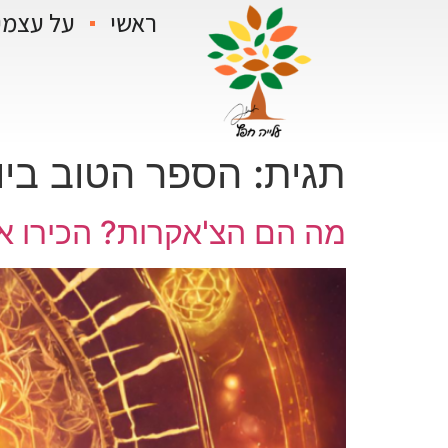
ראשי
על עצמי
תגית:
הספר הטוב ביו
מה הם הצ'אקרות? הכירו את