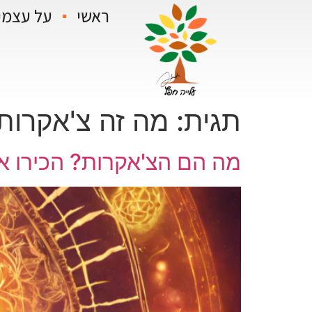
ראשי
על עצמי
תגית:
מה זה צ'אקרות
מה הם הצ'אקרות? הכירו את