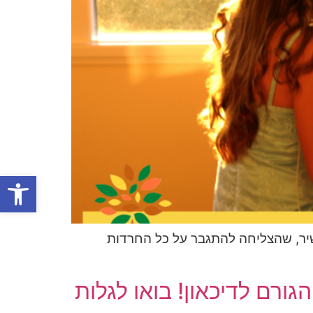
פתח סרגל
שיר, שהצליחה להתגבר על כל החרדות
ורם לדיכאון! בואו לגלות