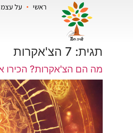
ראשי
על עצמי
תגית:
7 הצ'אקרות
מה הם הצ'אקרות? הכירו את